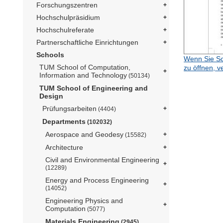
Forschungszentren
Hochschulpräsidium
Hochschulreferate
Partnerschaftliche Einrichtungen
Schools
Wenn Sie Sc
TUM School of Computation,
zu öffnen, v
Information and Technology
(50134)
TUM School of Engineering and
Design
Prüfungsarbeiten
(4404)
Departments
(102032)
Aerospace and Geodesy
(15582)
Architecture
Civil and Environmental Engineering
(12289)
Energy and Process Engineering
(14052)
Engineering Physics and
Computation
(5077)
Materials Engineering
(2945)