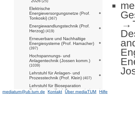
2026
(25)
me
Elektrische
Ge
Energieversorgungsnetze (Prof.
Tonkoski)
(367)
Energiewandlungstechnik (Prof.
De
Herzog)
(419)
Erneuerbare und Nachhaltige
an
Energiesysteme (Prof. Hamacher)
(397)
En
Hochspannungs- und
Ene
Anlagentechnik (Jossen komm.)
(1039)
Jo
Lehrstuhl für Anlagen- und
Prozesstechnik (Prof. Klein)
(407)
Lehrstuhl für Bioseparation
Engineering (Prof. Berensmeier)
mediatum@ub.tum.de
Kontakt
Über mediaTUM
Hilfe
(110)
Lehrstuhl für Bioverfahrenstechnik
(N.N.)
(210)
Lehrstuhl für Energiesysteme (Prof.
Spliethoff)
(7884)
Lehrstuhl für Hochleistungs-
Umrichtersysteme (Prof. Heldwein)