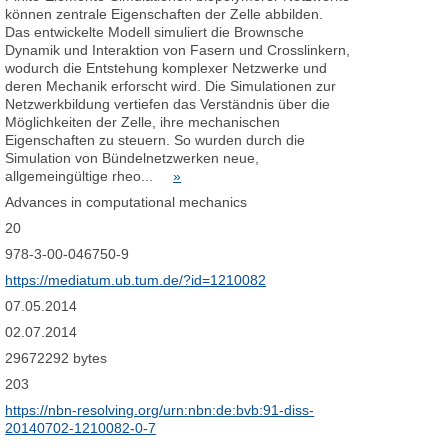
können zentrale Eigenschaften der Zelle abbilden.
Das entwickelte Modell simuliert die Brownsche
Dynamik und Interaktion von Fasern und Crosslinkern,
wodurch die Entstehung komplexer Netzwerke und
deren Mechanik erforscht wird. Die Simulationen zur
Netzwerkbildung vertiefen das Verständnis über die
Möglichkeiten der Zelle, ihre mechanischen
Eigenschaften zu steuern. So wurden durch die
Simulation von Bündelnetzwerken neue,
allgemeingültige rheo...
»
Advances in computational mechanics
20
978-3-00-046750-9
https://mediatum.ub.tum.de/?id=1210082
07.05.2014
02.07.2014
29672292 bytes
203
https://nbn-resolving.org/urn:nbn:de:bvb:91-diss-
20140702-1210082-0-7