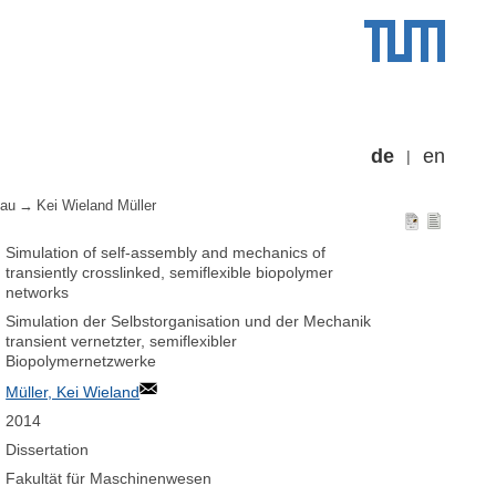
de
en
bau
Kei Wieland Müller
Simulation of self-assembly and mechanics of
transiently crosslinked, semiflexible biopolymer
networks
Simulation der Selbstorganisation und der Mechanik
transient vernetzter, semiflexibler
Biopolymernetzwerke
Müller, Kei Wieland
2014
Dissertation
Fakultät für Maschinenwesen