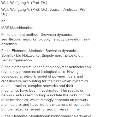
Wall, Wolfgang A. (Prof. Dr.)
Wall, Wolfgang A. (Prof. Dr.); Bausch, Andreas (Prof.
Dr.)
en
MAS Maschinenbau
Finite element method, Brownian dynamics,
semiflexible networks, biopolymers, cytoskeleton, self-
assembly
Finite-Elemente-Methode, Brownian dynamics,
Semiflexible Netzwerke, Biopolymere, Zytoskelett,
Selbstorganisation
Finite element simulations of biopolymer networks can
reveal key properties of biological cells. Having
developed a network model of polymer fibers and
crosslinkers, accounting for their Brownian dynamics
and interaction, complex networks and their
mechanics have been investigated. The results on
network self-assembly help elucidate the cell's control
of its mechanics, which strongly depends on network
architecture, and have led to simulations of composite
bundle networks revealing new, universa...
»
Finite-Elemente-Simulationen biopolymerer Netzwerke