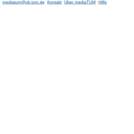
mediatum@ub.tum.de
Kontakt
Über mediaTUM
Hilfe
1998
(7)
1997
(7)
1996
(16)
1995
(10)
Publikationen 1968-1994
Werkstofffilme Gesteinskörnung
(14)
Werkstofffilme
Lehrstuhl für Werkstofftechnik der
Additiven Fertigung (Prof. Mayr)
(57)
Lehrstuhl für
Werkstoffwissenschaften (Prof.
Torgersen)
(478)
Lehrstuhl für Zerstörungsfreie
Prüfung (Prof. Große)
(140)
Professur für Biopolymermaterialien
(Prof. Lieleg)
(143)
Professur für Holztechnologie (Prof.
van de Kuilen)
(121)
Professur für Mineral Construction
Materials (Prof. Machner)
(117)