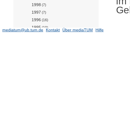
im
1998
(7)
Ge
1997
(7)
1996
(16)
1995
(10)
mediatum@ub.tum.de
Kontakt
Über mediaTUM
Hilfe
Publikationen 1968-1994
Werkstofffilme Gesteinskörnung
(14)
Werkstofffilme
Lehrstuhl für Werkstofftechnik der
Additiven Fertigung (Prof. Mayr)
(57)
Lehrstuhl für
Werkstoffwissenschaften (Prof.
Torgersen)
(478)
Lehrstuhl für Zerstörungsfreie
Prüfung (Prof. Große)
(140)
Professur für Biopolymermaterialien
(Prof. Lieleg)
(143)
Professur für Holztechnologie (Prof.
van de Kuilen)
(121)
Professur für Mineral Construction
Materials (Prof. Machner)
(117)