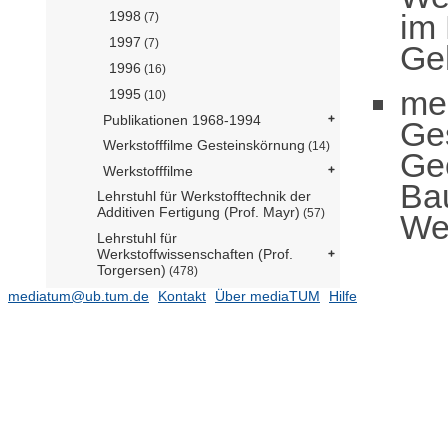
im
1998
(7)
1997
(7)
Ge
1996
(16)
me
1995
(10)
Publikationen 1968-1994
Ge
Werkstofffilme Gesteinskörnung
(14)
Ge
Werkstofffilme
Ba
Lehrstuhl für Werkstofftechnik der
Additiven Fertigung (Prof. Mayr)
(57)
Wer
Lehrstuhl für
Werkstoffwissenschaften (Prof.
Torgersen)
(478)
mediatum@ub.tum.de
Lehrstuhl für Zerstörungsfreie
Kontakt
Über mediaTUM
Hilfe
Prüfung (Prof. Große)
(140)
Professur für Biopolymermaterialien
(Prof. Lieleg)
(143)
Professur für Holztechnologie (Prof.
van de Kuilen)
(121)
Professur für Mineral Construction
Materials (Prof. Machner)
(117)