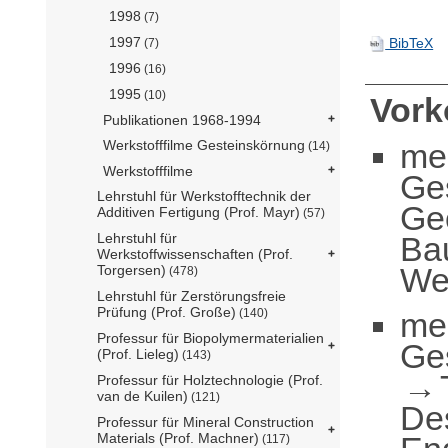
1998
(7)
1997
BibTeX
(7)
1996
(16)
1995
(10)
Vor
Publikationen 1968-1994
me
Werkstofffilme Gesteinskörnung
(14)
Werkstofffilme
Ge
Lehrstuhl für Werkstofftechnik der
Ge
Additiven Fertigung (Prof. Mayr)
(57)
Ba
Lehrstuhl für
Werkstoffwissenschaften (Prof.
Wer
Torgersen)
(478)
Lehrstuhl für Zerstörungsfreie
Prüfung (Prof. Große)
me
(140)
Professur für Biopolymermaterialien
Ge
(Prof. Lieleg)
(143)
Professur für Holztechnologie (Prof.
van de Kuilen)
(121)
De
Professur für Mineral Construction
Materials (Prof. Machner)
(117)