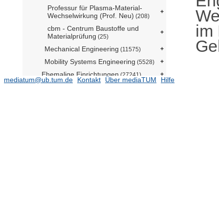
En
Professur für Plasma-Material-
Wer
Wechselwirkung (Prof. Neu)
(208)
im
cbm - Centrum Baustoffe und
Materialprüfung
(25)
Ge
Mechanical Engineering
(11575)
Mobility Systems Engineering
(5528)
Ehemalige Einrichtungen
(27241)
mediatum@ub.tum.de
Kontakt
Über mediaTUM
Hilfe
Gender and Diversity (ED) - School
Office
(2)
Forschungseinrichtung
Satellitengeodäsie (BE)
(1)
TUM School of Life Sciences
TUM School of Management
TUM School of Medicine and Health
TUM School of Natural Sciences
(16479)
TUM School of Social Sciences and
Technology
(10784)
TUM Campus Straubing für
Biotechnologie und Nachhaltigkeit
Serviceeinrichtungen