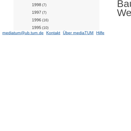
Ba
1998
(7)
Wer
1997
(7)
1996
(16)
1995
(10)
mediatum@ub.tum.de
Kontakt
Über mediaTUM
Hilfe
Publikationen 1968-1994
Werkstofffilme Gesteinskörnung
(14)
Werkstofffilme
Lehrstuhl für Werkstofftechnik der
Additiven Fertigung (Prof. Mayr)
(57)
Lehrstuhl für
Werkstoffwissenschaften (Prof.
Torgersen)
(478)
Lehrstuhl für Zerstörungsfreie
Prüfung (Prof. Große)
(140)
Professur für Biopolymermaterialien
(Prof. Lieleg)
(143)
Professur für Holztechnologie (Prof.
van de Kuilen)
(121)
Professur für Mineral Construction
Materials (Prof. Machner)
(117)