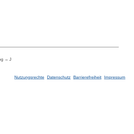
ng
J
Nutzungsrechte
Datenschutz
Barrierefreiheit
Impressum