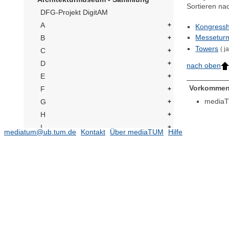
Sortieren na
DFG-Projekt DigitAM
A
Kongressh
Messetur
B
Towers
( j
C
D
nach oben
E
Vorkommen
F
mediaT
G
H
I
mediatum@ub.tum.de
Kontakt
Über mediaTUM
Hilfe
J
Jasarevic, Alen
(26)
Jacob, Felix
(1)
Jourdan, Jochem
(186)
Junge, Richard
(300)
Jacobi, Carl
(1)
Jacobsen, Arne
(17)