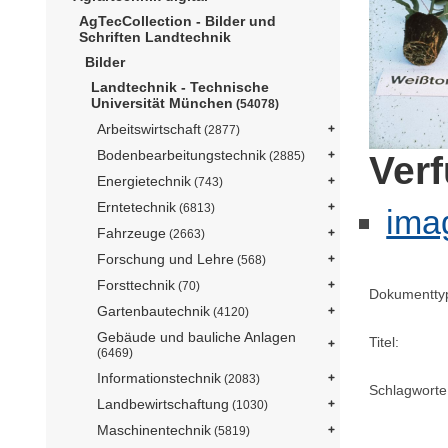
AgTecCollection - Bilder und
Schriften Landtechnik
Bilder
Landtechnik - Technische
Universität München
(54078)
Arbeitswirtschaft
(2877)
Bodenbearbeitungstechnik
Ver
(2885)
Energietechnik
(743)
Erntetechnik
(6813)
ima
Fahrzeuge
(2663)
Forschung und Lehre
(568)
Forsttechnik
(70)
Dokumentty
Gartenbautechnik
(4120)
Gebäude und bauliche Anlagen
Titel:
(6469)
Informationstechnik
(2083)
Schlagworte
Landbewirtschaftung
(1030)
Maschinentechnik
(5819)