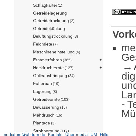
Schlagkartei
(1)
Getreidelagerung
Getreidetrocknung
(2)
Getreidekühlung
Vor
Belüftungstrocknung
(3)
Feldmiete
me
(7)
Maschineneinstellung
(4)
Ge
Ernteverfahren
(365)
Hackfruchternte
(127)
dig
Gülleausbringung
(34)
und
Futterbau
(19)
Lagerung
La
(8)
Getreideernte
(103)
- T
Bewässerung
(15)
Mü
Mähdrusch
(16)
Plantage
(3)
Strohbergung
(117)
mediatum@ub.tum.de
Kontakt
Über mediaTUM
Hilfe