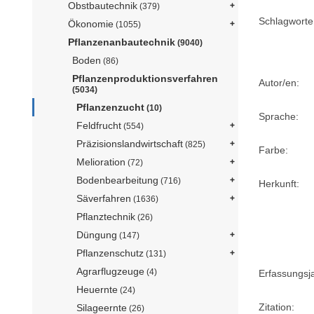
Obstbautechnik
(379)
Schlagworte 
Ökonomie
(1055)
Pflanzenanbautechnik
(9040)
Boden
(86)
Pflanzenproduktionsverfahren
Autor/en:
(5034)
Pflanzenzucht
(10)
Sprache:
Feldfrucht
(554)
Präzisionslandwirtschaft
(825)
Farbe:
Melioration
(72)
Bodenbearbeitung
(716)
Herkunft:
Säverfahren
(1636)
Pflanztechnik
(26)
Düngung
(147)
Pflanzenschutz
(131)
Agrarflugzeuge
(4)
Erfassungsj
Heuernte
(24)
Zitation:
Silageernte
(26)