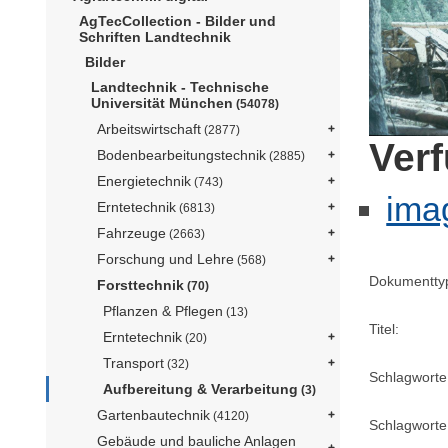
AgTecCollection - Bilder und
Schriften Landtechnik
Bilder
Landtechnik - Technische
Universität München
(54078)
Arbeitswirtschaft
(2877)
Ver
Bodenbearbeitungstechnik
(2885)
Energietechnik
(743)
ima
Erntetechnik
(6813)
Fahrzeuge
(2663)
Forschung und Lehre
(568)
Dokumentty
Forsttechnik
(70)
Pflanzen & Pflegen
(13)
Titel:
Erntetechnik
(20)
Transport
(32)
Schlagworte
Aufbereitung & Verarbeitung
(3)
Gartenbautechnik
(4120)
Schlagworte 
Gebäude und bauliche Anlagen