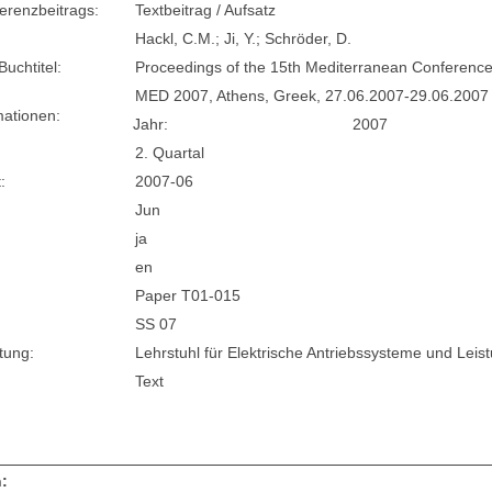
erenzbeitrags:
Textbeitrag / Aufsatz
Hackl, C.M.; Ji, Y.; Schröder, D.
Buchtitel:
Proceedings of the 15th Mediterranean Conference
MED 2007, Athens, Greek, 27.06.2007-29.06.2007
mationen:
Jahr:
2007
2. Quartal
:
2007-06
Jun
ja
en
Paper T01-015
SS 07
tung:
Lehrstuhl für Elektrische Antriebssysteme und Leis
Text
: