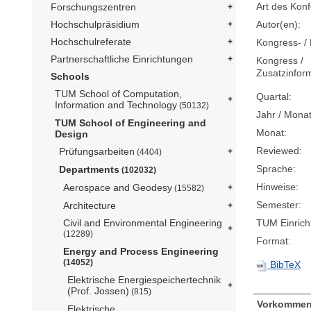
Art des Konf
Forschungszentren
Hochschulpräsidium
Autor(en):
Hochschulreferate
Kongress- / 
Partnerschaftliche Einrichtungen
Kongress /
Zusatzinfor
Schools
TUM School of Computation,
Quartal:
Information and Technology
(50132)
Jahr / Monat
TUM School of Engineering and
Monat:
Design
Reviewed:
Prüfungsarbeiten
(4404)
Sprache:
Departments
(102032)
Hinweise:
Aerospace and Geodesy
(15582)
Semester:
Architecture
Civil and Environmental Engineering
TUM Einrich
(12289)
Format:
Energy and Process Engineering
(14052)
BibTeX
Elektrische Energiespeichertechnik
(Prof. Jossen)
(815)
Vorkommen
Elektrische