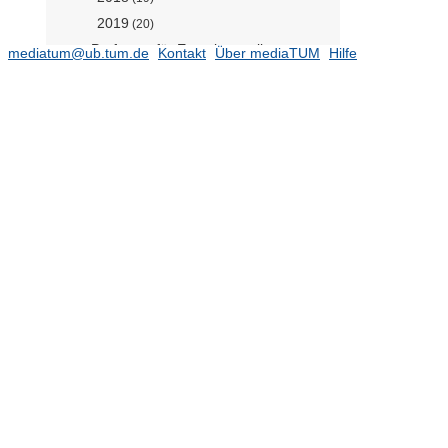
2019
(20)
Professur für Experimentelle
mediatum@ub.tum.de
Kontakt
Über mediaTUM
Hilfe
Plastische Chirurgie (Prof. Schilling)
Professur für Immundiagnostik von
Infektionserkrankungen (Prof. Protzer
komm.)
Professur für Perinatalmedizin und
Perinatalphysiologie (Prof. Kuschel)
(77)
Professur für Sportorthopädie (N.N.)
(781)
Professur für Urologie (N.N.)
Professur für Viruspathogenese
(N.N.)
Translationale Neurodegeneration
(Prof. Höglinger)
Tumortherapiezentrum (N.N.)
Zentrum für ambulante Chirurgie
(N.N.)
TUM School of Natural Sciences
(16480)
TUM School of Social Sciences and