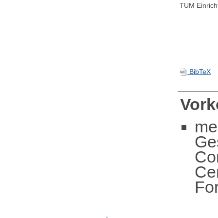
TUM Einrich
BibTeX
Vor
me
Ge
Co
Ce
Fo