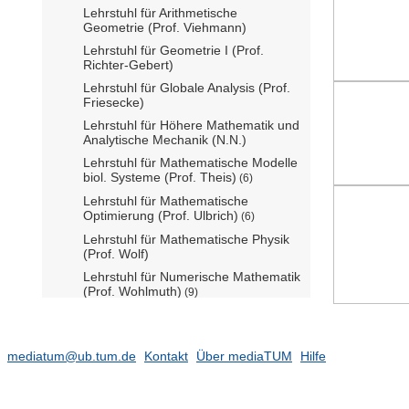
Lehrstuhl für Arithmetische
Geometrie (Prof. Viehmann)
Lehrstuhl für Geometrie I (Prof.
Richter-Gebert)
Lehrstuhl für Globale Analysis (Prof.
Friesecke)
Lehrstuhl für Höhere Mathematik und
Analytische Mechanik (N.N.)
Lehrstuhl für Mathematische Modelle
biol. Systeme (Prof. Theis)
(6)
Lehrstuhl für Mathematische
Optimierung (Prof. Ulbrich)
(6)
Lehrstuhl für Mathematische Physik
(Prof. Wolf)
Lehrstuhl für Numerische Mathematik
(Prof. Wohlmuth)
(9)
Lehrstuhl für Numerische Mathematik
/ Steuerungstheorie (N.N.)
Lehrstuhl für Numerische Mathematik
mediatum@ub.tum.de
Kontakt
Über mediaTUM
Hilfe
/ Wissenschaftliches Rechnen (Prof.
Bornemann)
Lehrstuhl für Numerische Methoden