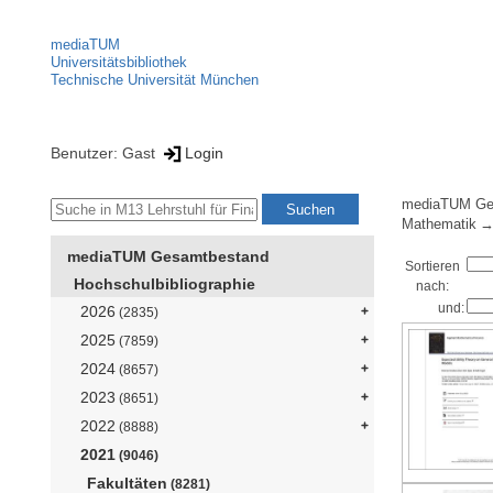
mediaTUM
Universitätsbibliothek
Technische Universität München
Benutzer: Gast
Login
mediaTUM Ge
Mathematik
mediaTUM Gesamtbestand
Sortieren
Hochschulbibliographie
nach:
und:
2026
(2835)
2025
(7859)
2024
(8657)
2023
(8651)
2022
(8888)
2021
(9046)
Fakultäten
(8281)