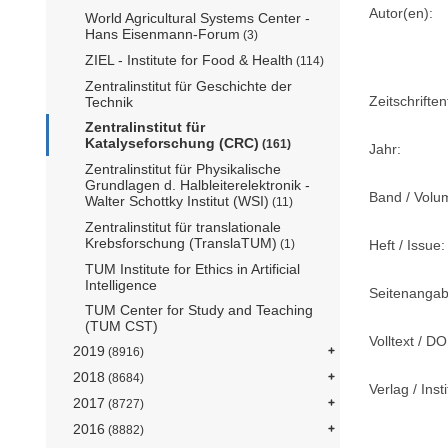
Autor(en):
World Agricultural Systems Center -
Hans Eisenmann-Forum
(3)
ZIEL - Institute for Food & Health
(114)
Zentralinstitut für Geschichte der
Zeitschriftent
Technik
Zentralinstitut für
Katalyseforschung (CRC)
(161)
Jahr:
Zentralinstitut für Physikalische
Grundlagen d. Halbleiterelektronik -
Band / Volu
Walter Schottky Institut (WSI)
(11)
Zentralinstitut für translationale
Krebsforschung (TranslaTUM)
(1)
Heft / Issue:
TUM Institute for Ethics in Artificial
Intelligence
Seitenangab
TUM Center for Study and Teaching
(TUM CST)
Volltext / DO
2019
(8916)
2018
(8684)
Verlag / Insti
2017
(8727)
2016
(8882)