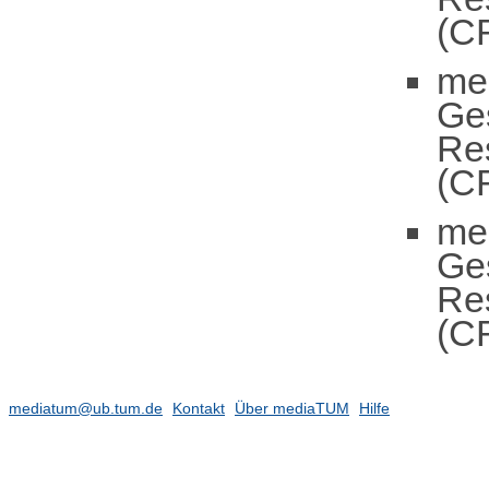
(C
me
Ge
Re
(C
me
Ge
Re
(C
mediatum@ub.tum.de
Kontakt
Über mediaTUM
Hilfe