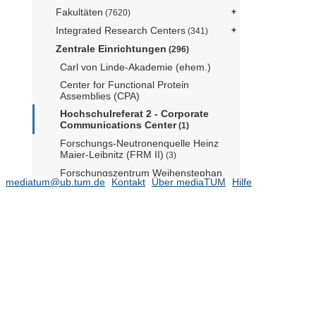
Fakultäten
(7620)
Integrated Research Centers
(341)
Zentrale Einrichtungen
(296)
Carl von Linde-Akademie (ehem.)
Center for Functional Protein
Assemblies (CPA)
Hochschulreferat 2 - Corporate
Communications Center
(1)
Forschungs-Neutronenquelle Heinz
Maier-Leibnitz (FRM II)
(3)
Forschungszentrum Weihenstephan
mediatum@ub.tum.de
Kontakt
Über mediaTUM
Hilfe
für Brau- und Lebensmittelqualität
(2)
Forschungszentrum für Weiße
Biotechnologie (i.Gr.)
ProLehre Medien und Didaktik
Radiochemie München (RCM)
TUM Science & Study Center
Raitenhaslach
Universitätsbibliothek
World Agricultural Systems Center -