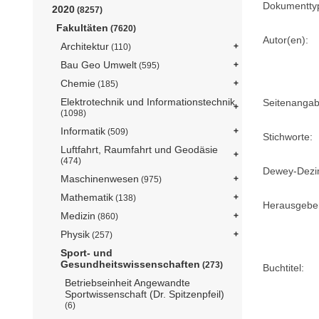
Dokumentty
2020
(8257)
Fakultäten
(7620)
Autor(en):
Architektur
(110)
Bau Geo Umwelt
(595)
Chemie
(185)
Elektrotechnik und Informationstechnik
Seitenangab
(1098)
Informatik
(509)
Stichworte:
Luftfahrt, Raumfahrt und Geodäsie
(474)
Dewey-Dezima
Maschinenwesen
(975)
Mathematik
(138)
Herausgebe
Medizin
(860)
Physik
(257)
Sport- und
Gesundheitswissenschaften
(273)
Buchtitel:
Betriebseinheit Angewandte
Sportwissenschaft (Dr. Spitzenpfeil)
(6)