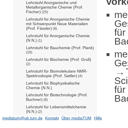
Vor
Lehrstuhl Anorganische und
Metallorganische Chemie (Prof.
me
Fischer)
(25)
Lehrstuhl für Anorganische Chemie
Ge
mit Schwerpunkt Neue Materialien
(Prof. Fässler)
(8)
für
Lehrstuhl für Anorganische Chemie
Ba
(N.N.)
(1)
Lehrstuhl für Bauchemie (Prof. Plank)
me
(16)
Lehrstuhl für Biochemie (Prof. Groll)
Ge
(2)
Lehrstuhl für Biomolekulare NMR-
Spektroskopie (Prof. Sattler)
(4)
Sc
Lehrstuhl für Biophysikalische
für
Chemie (N.N.)
Lehrstuhl für Biotechnologie (Prof.
Ba
Buchner)
(8)
Lehrstuhl für Lebensmittelchemie
(N.N.)
(2)
mediatum@ub.tum.de
Kontakt
Über mediaTUM
Hilfe
Lehrstuhl für Medicinal and
Bioinorganic Chemistry (Prof. Casini)