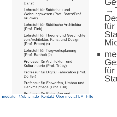
Ge
Danzl)
Lehrstuhl für Städtebau und
Wohnungswesen (Prof. Bates/Prof.
De
Krucker)
für
Lehrstuhl für Städtische Architektur
(Prof. Fink)
Sta
Lehrstuhl für Theorie und Geschichte
von Architektur, Kunst und Design
Mic
(Prof. Erben)
(4)
Lehrstuhl für Tragwerksplanung
me
(Prof. Barthel)
(2)
Ge
Professur für Architektur- und
Kulturtheorie (Prof. Trüby)
für
Professur für Digital Fabrication (Prof.
Sta
Dörfler)
Professur für Entwerfen, Umbau und
Denkmalpflege (Prof. Hild)
Professur für Entwerfen und
mediatum@ub.tum.de
Kontakt
Über mediaTUM
Hilfe
Gebäudehülle (N.N.)
Professur für Entwerfen und Holzbau
(Prof. Kaufmann)
Professur für Green Technologies in