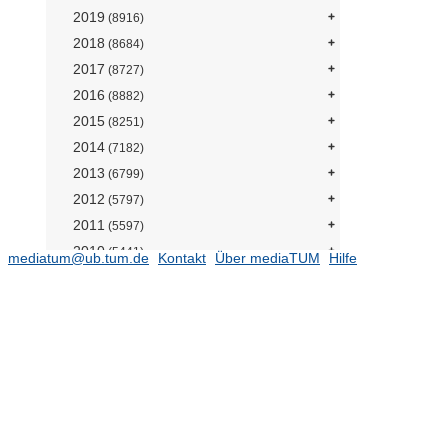
2019
(8916)
2018
(8684)
2017
(8727)
2016
(8882)
2015
(8251)
2014
(7182)
2013
(6799)
2012
(5797)
2011
(5597)
2010
(5441)
mediatum@ub.tum.de
Kontakt
Über mediaTUM
Hilfe
2009
(4613)
Fakultäten
(4492)
Architektur
(125)
Bau Geo Umwelt
(588)
Chemie
(22)
Elektrotechnik und Informationstechnik
(927)