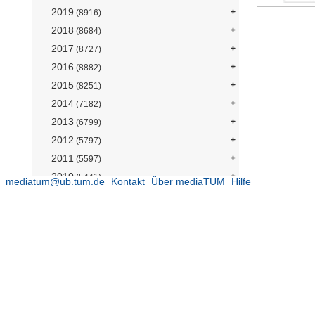
2019
(8916)
2018
(8684)
2017
(8727)
2016
(8882)
2015
(8251)
2014
(7182)
2013
(6799)
2012
(5797)
2011
(5597)
2010
(5441)
mediatum@ub.tum.de
Kontakt
Über mediaTUM
Hilfe
2009
(4613)
Fakultäten
(4492)
Architektur
(125)
Bau Geo Umwelt
(588)
Chemie
(22)
Elektrotechnik und
Informationstechnik
(927)