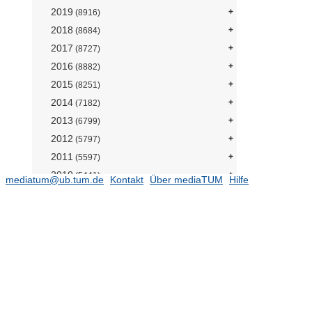
2019
(8916)
2018
(8684)
2017
(8727)
2016
(8882)
2015
(8251)
2014
(7182)
2013
(6799)
2012
(5797)
2011
(5597)
2010
(5441)
mediatum@ub.tum.de
Kontakt
Über mediaTUM
Hilfe
2009
(4613)
Fakultäten
(4492)
Architektur
(125)
Bau Geo Umwelt
(588)
Chemie
(22)
Fachgebiet Analytische Chemie (Prof.
Schuster)