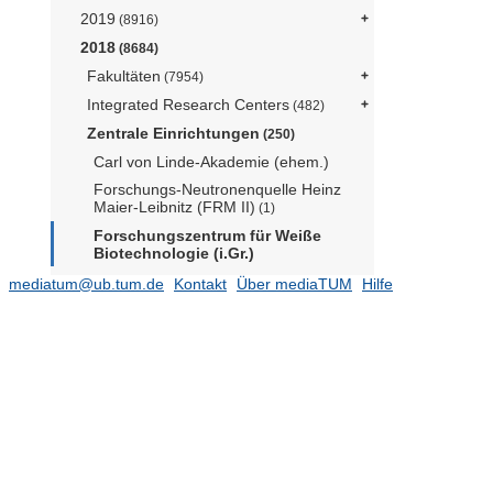
2019
(8916)
2018
(8684)
Fakultäten
(7954)
Integrated Research Centers
(482)
Zentrale Einrichtungen
(250)
Carl von Linde-Akademie (ehem.)
Forschungs-Neutronenquelle Heinz
Maier-Leibnitz (FRM II)
(1)
Forschungszentrum für Weiße
Biotechnologie (i.Gr.)
Forschungszentrum Weihenstephan
mediatum@ub.tum.de
Kontakt
Über mediaTUM
Hilfe
für Brau- und Lebensmittelqualität
(2)
Hochschulreferat 2 - Corporate
Communications Center
(1)
Professur für Technikgeschichte (Prof.
Zachmann)
(7)
Radiochemie München (RCM)
TUM ProLehre Medien und Didaktik
TUM Science & Study Center
Raitenhaslach