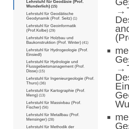
Ge
Lehrstuhl für Geodäsie (Prof.
Wunderlich)
(15)
Lehrstuhl für Geodätische
De
Geodynamik (Prof. Seitz)
(1)
an
Lehrstuhl für Geoinformatik
(Prof.Kolbe)
(29)
(Pr
Lehrstuhl für Holzbau und
Baukonstruktion (Prof. Winter)
(41)
me
Lehrstuhl für Hydrogeologie (Prof.
Einsiedl)
Ge
Lehrstuhl für Hydrologie und
Flussgebietsmanagement (Prof.
Disse)
(15)
De
Lehrstuhl für Ingenieurgeologie (Prof.
Ei
Thuro)
(36)
Lehrstuhl für Kartographie (Prof.
Geo
Meng)
(13)
Wu
Lehrstuhl für Massivbau (Prof.
Fischer)
(56)
me
Lehrstuhl für Metallbau (Prof.
Mensinger)
(28)
Ge
Lehrstuhl für Methodik der