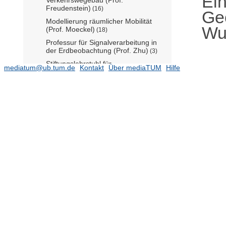
Ei
Freudenstein)
(16)
Geo
Modellierung räumlicher Mobilität
Wu
(Prof. Moeckel)
(18)
Professur für Signalverarbeitung in
der Erdbeobachtung (Prof. Zhu)
(3)
Stiftungslehrstuhl für
mediatum@ub.tum.de
Kontakt
Über mediaTUM
Hilfe
Energieeffizientes und nachhaltiges
Planen und Bauen (Prof. Lang)
(1)
Chemie
(187)
Elektrotechnik und Informationstechnik
(1292)
Informatik
(546)
Maschinenwesen
(1292)
Mathematik
(127)
Medizin
(710)
Physik
(276)
Sport- und
Gesundheitswissenschaften
(294)
TUM Campus Straubing für
Biotechnologie und Nachhaltigkeit
(88)