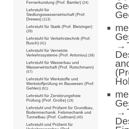
Fernerkundung (Prof. Bamler)
Ge
(24)
Lehrstuhl für
Geo
Siedlungswasserwirtschaft (Prof.
Drewes)
(113)
me
Lehrstuhl für Statik (Prof. Bletzinger)
(28)
Ge
Lehrstuhl für Verkehrstechnik (Prof.
Busch)
(41)
Lehrstuhl für Vernetzte
De
Verkehrssysteme (Prof. Antoniou)
(38)
an
Lehrstuhl für Wasserbau und
Wasserwirtschaft (Prof. Rutschmann)
(Pr
(57)
Hol
Lehrstuhl für Werkstoffe und
Werkstoffprüfung im Bauwesen (Prof.
Gehlen)
(61)
me
Lehrstuhl für Zerstörungsfreie
Ge
Prüfung (Prof. Große)
(19)
Lehrstuhl und Prüfamt für Grundbau,
Bodenmechanik, Felsmechanik und
Tunnelbau (Prof. Cudmani)
(45)
De
Lehrstuhl und Prüfamt für
Verkehrswegebau (Prof.