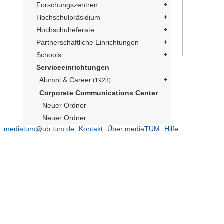
Forschungszentren
Hochschulpräsidium
Hochschulreferate
Partnerschaftliche Einrichtungen
Schools
Serviceeinrichtungen
Alumni & Career
(1923)
Corporate Communications Center
Neuer Ordner
Neuer Ordner
mediatum@ub.tum.de
Kontakt
Über mediaTUM
Hilfe
Social Media Präsident
(169)
Publikationen
(182)
TUM im Bild
Neuer Ordner
Neuer Ordner
Neuer Ordner
Neutrino Observatorium JUNO
(1)
Präsident Emeritus Prof. Dr. Dr. h.c.