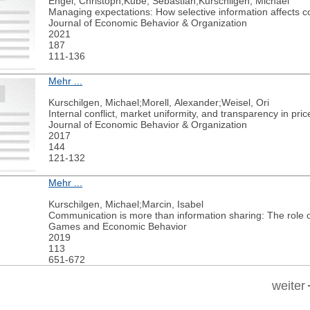
Engel, Christoph;Kube, Sebastian;Kurschilgen, Michael
Managing expectations: How selective information affects 
Journal of Economic Behavior & Organization
2021
187
111-136
Mehr ...
Kurschilgen, Michael;Morell, Alexander;Weisel, Ori
Internal conflict, market uniformity, and transparency in pr
Journal of Economic Behavior & Organization
2017
144
121-132
Mehr ...
Kurschilgen, Michael;Marcin, Isabel
Communication is more than information sharing: The role 
Games and Economic Behavior
2019
113
651-672
weiter