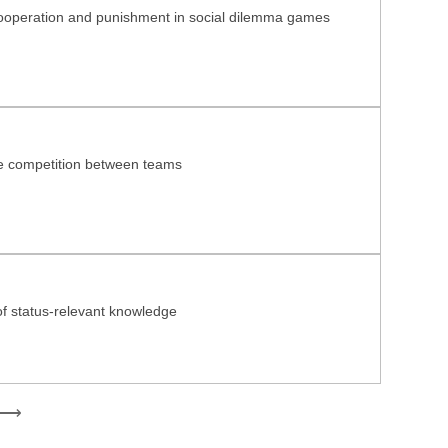
cooperation and punishment in social dilemma games
ice competition between teams
of status-relevant knowledge
Nutzungsrechte
Datenschutz
Barrierefreiheit
Impressum