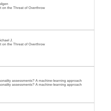
hilgen
nt on the Threat of Overthrow
ichael J.
nt on the Threat of Overthrow
ersonality assessments? A machine-learning approach
ersonality assessments? A machine-learning approach