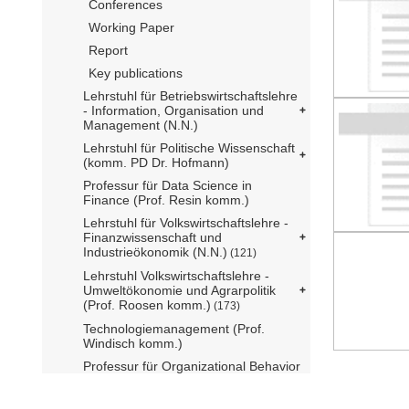
Conferences
Working Paper
Report
Key publications
Lehrstuhl für Betriebswirtschaftslehre
- Information, Organisation und
Management (N.N.)
Lehrstuhl für Politische Wissenschaft
(komm. PD Dr. Hofmann)
Professur für Data Science in
Finance (Prof. Resin komm.)
Lehrstuhl für Volkswirtschaftslehre -
Finanzwissenschaft und
Industrieökonomik (N.N.)
(121)
Lehrstuhl Volkswirtschaftslehre -
Umweltökonomie und Agrarpolitik
(Prof. Roosen komm.)
(173)
Technologiemanagement (Prof.
Windisch komm.)
Professur für Organizational Behavior
and Human Resources (Reinwald)
(TUM Campus Heilbronn)
(4)
mediatum@ub.tum.de
Kontakt
Über mediaTUM
Hilfe