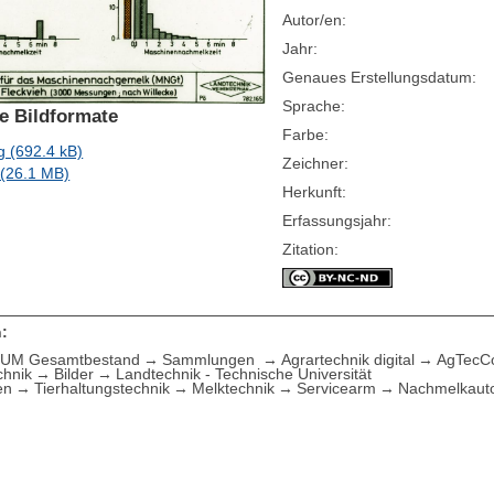
Autor/en:
Jahr:
Genaues Erstellungsdatum:
Sprache:
e Bildformate
Farbe:
 (692.4 kB)
Zeichner:
f (26.1 MB)
Herkunft:
Erfassungsjahr:
Zitation:
:
UM Gesamtbestand
Sammlungen
Agrartechnik digital
AgTecCol
chnik
Bilder
Landtechnik - Technische Universität
en
Tierhaltungstechnik
Melktechnik
Servicearm
Nachmelkaut