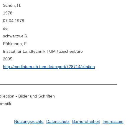
Schön, H.
1978
07.04.1978
de
schwarzweiß
Pöhlmann, F.
Institut für Landtechnik TUM / Zeichenbüro
2005
http://mediatum.ub.tum.de/export/728714/citation
lection - Bilder und Schriften
omatik
Nutzungsrechte
Datenschutz
Barrierefreiheit
Impressum