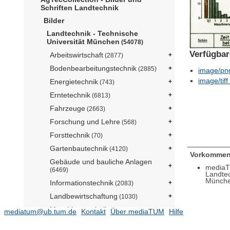
Schriften Landtechnik
Bilder
Landtechnik - Technische
Universität München
(54078)
Verfügbar
Arbeitswirtschaft
(2877)
Bodenbearbeitungstechnik
(2885)
image/png
image/tif
Energietechnik
(743)
Erntetechnik
(6813)
Fahrzeuge
(2663)
Forschung und Lehre
(568)
Forsttechnik
(70)
Gartenbautechnik
(4120)
Vorkommen
Gebäude und bauliche Anlagen
mediaT
(6469)
Landte
Münch
Informationstechnik
(2083)
Landbewirtschaftung
(1030)
Maschinentechnik
(5819)
mediatum@ub.tum.de
Kontakt
Über mediaTUM
Hilfe
Obstbautechnik
(379)