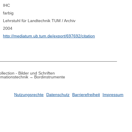
IHC
farbig
Lehrstuhl für Landtechnik TUM / Archiv
2004
http://mediatum.ub.tum.de/export/697692/citation
lection - Bilder und Schriften
rmationstechnik
Bordinstrumente
Nutzungsrechte
Datenschutz
Barrierefreiheit
Impressum