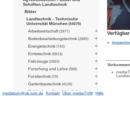
Schriften Landtechnik
Bilder
Landtechnik - Technische
Universität München
(54078)
Arbeitswirtschaft
(2877)
Verfügbar
Bodenbearbeitungstechnik
(2885)
image/pn
Energietechnik
(743)
Erntetechnik
(6813)
Fahrzeuge
(2663)
Vorkommen
Forschung und Lehre
(568)
mediaT
Landte
Forsttechnik
(70)
Gartenbautechnik
(4120)
Gebäude und bauliche Anlagen
mediatum@ub.tum.de
Kontakt
Über mediaTUM
Hilfe
(6469)
Informationstechnik
(2083)
Digitalisierung
(3)
Management
(12)
Normung
(339)