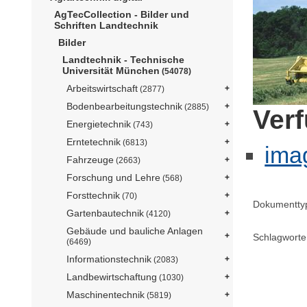
AgTecCollection - Bilder und
Schriften Landtechnik
Bilder
Landtechnik - Technische
Universität München
(54078)
Arbeitswirtschaft
(2877)
Bodenbearbeitungstechnik
(2885)
Ver
Energietechnik
(743)
Erntetechnik
(6813)
ima
Fahrzeuge
(2663)
Forschung und Lehre
(568)
Forsttechnik
(70)
Dokumentty
Gartenbautechnik
(4120)
Gebäude und bauliche Anlagen
Schlagworte
(6469)
Informationstechnik
(2083)
Landbewirtschaftung
(1030)
Maschinentechnik
(5819)