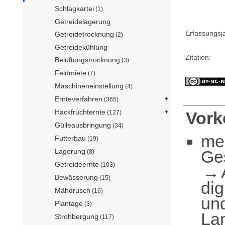
Schlagkartei
(1)
Getreidelagerung
Erfassungsj
Getreidetrocknung
(2)
Getreidekühlung
Zitation:
Belüftungstrocknung
(3)
Feldmiete
(7)
Maschineneinstellung
(4)
Ernteverfahren
(365)
Hackfruchternte
Vor
(127)
Gülleausbringung
(34)
me
Futterbau
(19)
Ge
Lagerung
(8)
Getreideernte
(103)
Bewässerung
(15)
dig
Mähdrusch
(16)
und
Plantage
(3)
La
Strohbergung
(117)