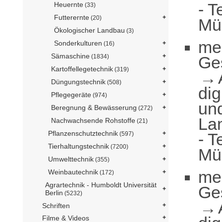
- T
Heuernte
(33)
Futterernte
(20)
Mü
Ökologischer Landbau
(3)
me
Sonderkulturen
(16)
Sämaschine
Ge
(1834)
Kartoffellegetechnik
(319)
Düngungstechnik
(508)
dig
Pflegegeräte
(974)
und
Beregnung & Bewässerung
(272)
La
Nachwachsende Rohstoffe
(21)
Pflanzenschutztechnik
- T
(597)
Tierhaltungstechnik
(7200)
Mü
Umwelttechnik
(355)
me
Weinbautechnik
(172)
Agrartechnik - Humboldt Universität
Ge
Berlin
(5232)
Schriften
Filme & Videos