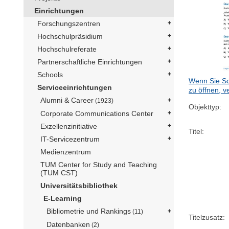
Einrichtungen
Forschungszentren
Hochschulpräsidium
Hochschulreferate
Partnerschaftliche Einrichtungen
Schools
Wenn Sie Sc
Serviceeinrichtungen
zu öffnen, v
Alumni & Career
(1923)
Objekttyp:
Corporate Communications Center
Exzellenzinitiative
Titel:
IT-Servicezentrum
Medienzentrum
TUM Center for Study and Teaching
(TUM CST)
Universitätsbibliothek
E-Learning
Bibliometrie und Rankings
(11)
Titelzusatz:
Datenbanken
(2)