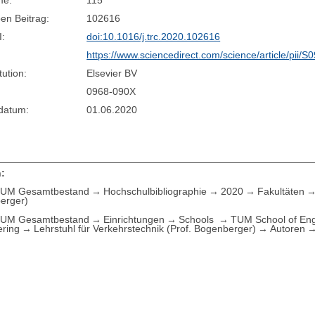
me:
115
en Beitrag:
102616
I:
doi:10.1016/j.trc.2020.102616
https://www.sciencedirect.com/science/article/pii
tution:
Elsevier BV
0968-090X
sdatum:
01.06.2020
:
UM Gesamtbestand
Hochschulbibliographie
2020
Fakultäten
erger)
UM Gesamtbestand
Einrichtungen
Schools
TUM School of Eng
ering
Lehrstuhl für Verkehrstechnik (Prof. Bogenberger)
Autoren