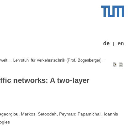
de
en
welt
Lehrstuhl für Verkehrstechnik (Prof. Bogenberger)
ffic networks: A two-layer
pageorgiou, Markos; Setoodeh, Peyman; Papamichail, Ioannis
ogies