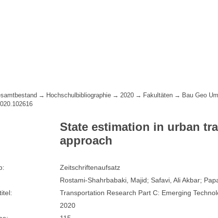
samtbestand
Hochschulbibliographie
2020
Fakultäten
Bau Geo Um
.2020.102616
State estimation in urban tra
approach
p:
Zeitschriftenaufsatz
Rostami-Shahrbabaki, Majid; Safavi, Ali Akbar; Pa
itel:
Transportation Research Part C: Emerging Technol
2020