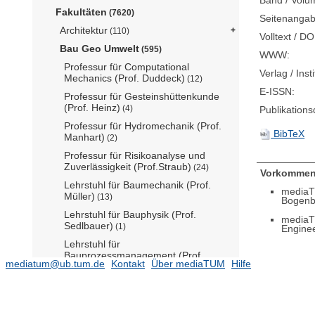
Band / Volu
Fakultäten
(7620)
Seitenangab
Architektur
(110)
Volltext / DO
Bau Geo Umwelt
(595)
WWW:
Professur für Computational
Verlag / Insti
Mechanics (Prof. Duddeck)
(12)
E-ISSN:
Professur für Gesteinshüttenkunde
(Prof. Heinz)
(4)
Publikation
Professur für Hydromechanik (Prof.
BibTeX
Manhart)
(2)
Professur für Risikoanalyse und
Zuverlässigkeit (Prof.Straub)
(24)
Vorkommen
Lehrstuhl für Baumechanik (Prof.
mediaT
Müller)
(13)
Bogenb
Lehrstuhl für Bauphysik (Prof.
mediaT
Sedlbauer)
(1)
Engine
Lehrstuhl für
Bauprozessmanagement (Prof.
mediatum@ub.tum.de
Kontakt
Über mediaTUM
Hilfe
Nübel)
(5)
Lehrstuhl für Computation in
Engineering (Prof. Rank)
(5)
Lehrstuhl für Computergestützte