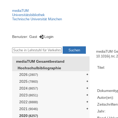
mediaTUM
Universitätsbibliothek
Technische Universität München
Benutzer: Gast
Login
mediaTUM Ge
10.1016/j.trc
mediaTUM Gesamtbestand
Titel:
Hochschulbibliographie
2026
(2807)
2025
(7860)
2024
(8657)
Dokumentty
2023
(8651)
Autor(en):
2022
(8888)
Zeitschriftent
2021
(9046)
Jahr:
2020
(8257)