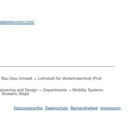
/S0968090X19312252
Bau Geo Umwelt
Lehrstuhl für Verkehrstechnik (Prof.
ineering and Design
Departments
Mobility Systems
Rostami, Majid
Nutzungsrechte
Datenschutz
Barrierefreiheit
Impressum