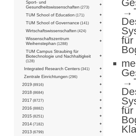
Ge
Sport- und
Gesundheitswissenschaften
(273)
TUM School of Education
(171)
De
TUM School of Governance
(141)
Sy
Wirtschaftswissenschaften
(424)
für
Wissenschaftszentrum
Weihenstephan
(1288)
Bo
TUM Campus Straubing für
Biotechnologie und Nachhaltigkeit
me
(128)
Integrated Research Centers
Ge
(341)
Zentrale Einrichtungen
(296)
2019
(8916)
De
2018
(8684)
Sy
2017
(8727)
für
2016
(8882)
2015
Bo
(8251)
2014
(7182)
Kl
2013
(6799)