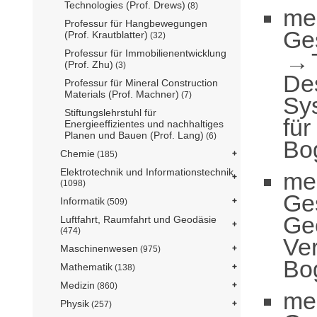
Technologies (Prof. Drews)
(8)
me
Professur für Hangbewegungen
Ge
(Prof. Krautblatter)
(32)
Professur für Immobilienentwicklung
(Prof. Zhu)
(3)
De
Professur für Mineral Construction
Materials (Prof. Machner)
(7)
Sy
Stiftungslehrstuhl für
für
Energieeffizientes und nachhaltiges
Planen und Bauen (Prof. Lang)
(6)
Bo
Chemie
(185)
Elektrotechnik und Informationstechnik
me
(1098)
Ge
Informatik
(509)
Ge
Luftfahrt, Raumfahrt und Geodäsie
(474)
Ver
Maschinenwesen
(975)
Bo
Mathematik
(138)
Medizin
(860)
me
Physik
(257)