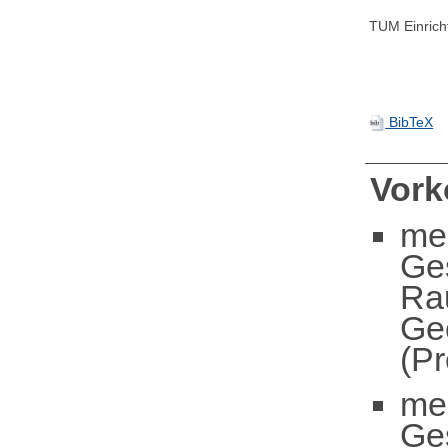
TUM Einrich
BibTeX
Vor
me
Ge
Ra
Ge
(Pr
me
Ge