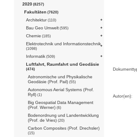
2020
(8257)
Fakultäten
(7620)
Architektur
(110)
Bau Geo Umwelt
(595)
Chemie
(185)
Elektrotechnik und Informationstechnik
(1098)
Informatik
(509)
Luftfahrt, Raumfahrt und Geodäsie
Dokumentty
(474)
Astronomische und Physikalische
Geodäsie (Prof. Pail)
(55)
Autonomous Aerial Systems (Prof.
Ryll)
(1)
Autor(en):
Big Geospatial Data Management
(Prof. Werner)
(6)
Bodenordnung und Landentwicklung
(Prof. de Vries)
(20)
Carbon Composites (Prof. Drechsler)
(15)