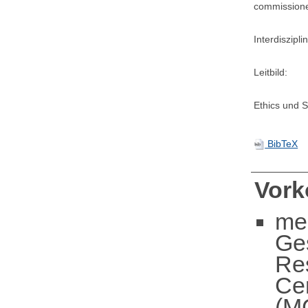
commission
Interdisziplin
Leitbild:
Ethics und Su
BibTeX
Vor
me
Ge
Re
Cen
(M