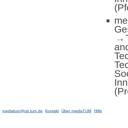
(Pf
me
Ge
an
Te
Te
So
In
(Pr
mediatum@ub.tum.de
Kontakt
Über mediaTUM
Hilfe