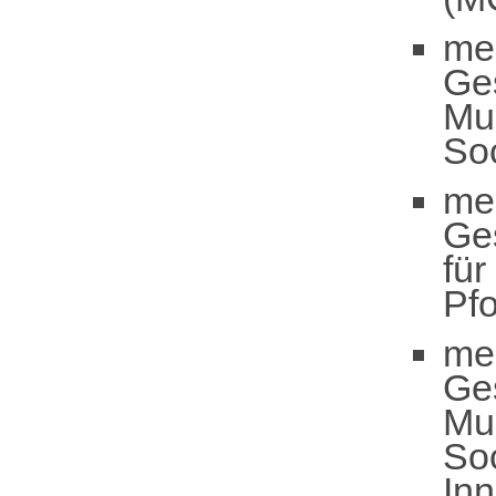
me
Ge
Mun
So
me
Ge
für
Pf
me
Ge
Mun
So
In