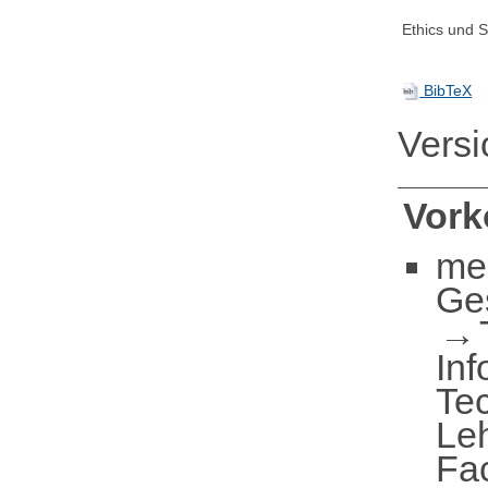
Ethics und Su
BibTeX
Vers
Vor
me
Ge
Inf
Te
Le
Fa