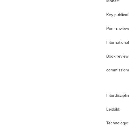
Monat:
Key publicat
Peer review
International
Book review
commission
Interdisziplin
Leitbild:
Technology: