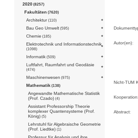
2020
(8257)
Fakultäten
(7620)
Architektur
(110)
Dokumentty
Bau Geo Umwelt
(595)
Chemie
(185)
Autor(en):
Elektrotechnik und Informationstechnik
(1098)
Informatik
(509)
Luftfahrt, Raumfahrt und Geodäsie
(474)
Maschinenwesen
(975)
Nicht-TUM K
Mathematik
(138)
Angewandte Mathematische Statistik
Kooperation
(Prof. Czado)
(4)
Assistant Professorship Theorie
komplexer Quantensysteme (Prof.
Abstract:
König)
(5)
Lehrstuhl für Algebraische Geometrie
(Prof. Liedtke)
(1)
Professur für Analysis und ihre