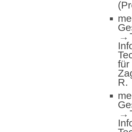
(Pr
me
Ge
Inf
Te
für
Za
R.
me
Ge
Inf
Te