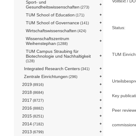
Volltext / DO
Sport- und
Gesundheitswissenschaften
(273)
TUM School of Education
(171)
TUM School of Governance
(141)
Status:
Wirtschaftswissenschaften
(424)
Wissenschaftszentrum
Weihenstephan
(1288)
TUM Campus Straubing für
TUM Einrich
Biotechnologie und Nachhaltigkeit
(128)
Integrated Research Centers
(341)
Zentrale Einrichtungen
(296)
Urteilsbesp
2019
(8916)
2018
(8684)
Key publicat
2017
(8727)
2016
(8882)
Peer review
2015
(8251)
2014
(7182)
commission
2013
(6799)