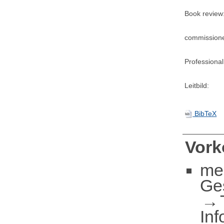
Book review
commission
Professional
Leitbild:
BibTeX
Vor
me
Ge
Inf