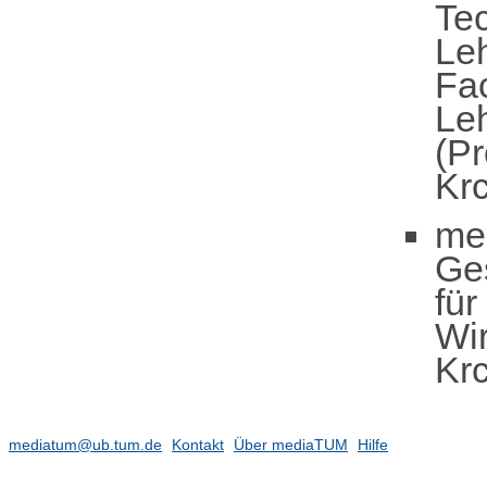
Te
Le
Fa
Leh
(Pr
Kr
me
Ge
für
Wir
Kr
mediatum@ub.tum.de
Kontakt
Über mediaTUM
Hilfe