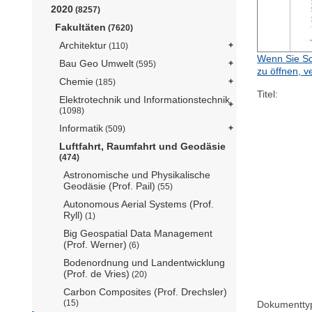
2020
(8257)
Fakultäten
(7620)
Architektur
(110)
Wenn Sie Sc
Bau Geo Umwelt
(595)
zu öffnen, v
Chemie
(185)
Titel:
Elektrotechnik und Informationstechnik
(1098)
Informatik
(509)
Luftfahrt, Raumfahrt und Geodäsie
(474)
Astronomische und Physikalische
Geodäsie (Prof. Pail)
(55)
Autonomous Aerial Systems (Prof.
Ryll)
(1)
Big Geospatial Data Management
(Prof. Werner)
(6)
Bodenordnung und Landentwicklung
(Prof. de Vries)
(20)
Carbon Composites (Prof. Drechsler)
(15)
Dokumentty