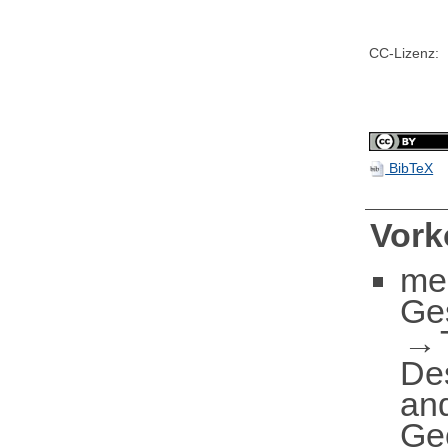
CC-Lizenz:
BibTeX
Vor
me
Ge
De
an
Geo