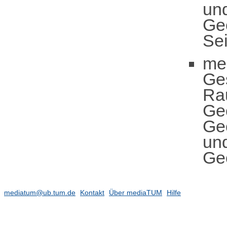
und
Ge
Sei
me
Ge
Ra
Ge
Geo
und
Geo
mediatum@ub.tum.de
Kontakt
Über mediaTUM
Hilfe