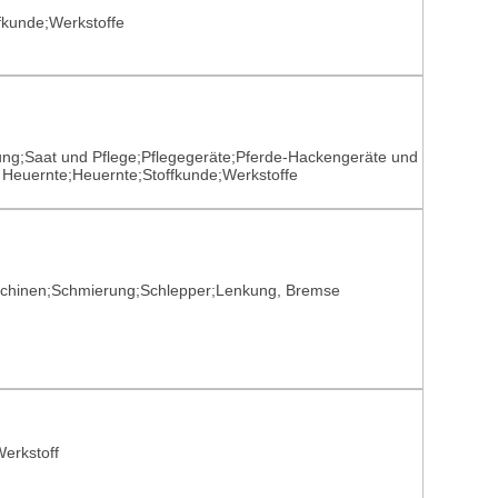
ffkunde;Werkstoffe
g;Saat und Pflege;Pflegegeräte;Pferde-Hackengeräte und
d Heuernte;Heuernte;Stoffkunde;Werkstoffe
aschinen;Schmierung;Schlepper;Lenkung, Bremse
erkstoff