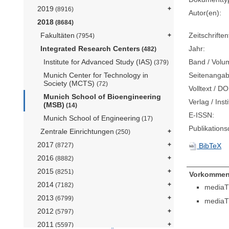
2019
(8916)
Autor(en):
2018
(8684)
Zeitschriftent
Fakultäten
(7954)
Jahr:
Integrated Research Centers
(482)
Band / Volu
Institute for Advanced Study (IAS)
(379)
Seitenangab
Munich Center for Technology in
Society (MCTS)
(72)
Volltext / DO
Munich School of Bioengineering
Verlag / Insti
(MSB)
(14)
E-ISSN:
Munich School of Engineering
(17)
Publikation
Zentrale Einrichtungen
(250)
2017
BibTeX
(8727)
2016
(8882)
2015
(8251)
Vorkommen
2014
(7182)
mediaT
2013
(6799)
mediaT
2012
(5797)
2011
(5597)