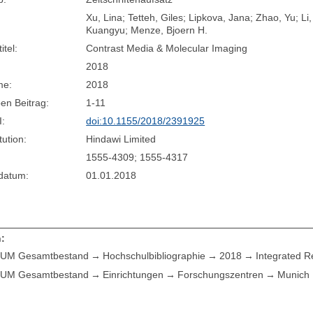
Xu, Lina; Tetteh, Giles; Lipkova, Jana; Zhao, Yu; Li
Kuangyu; Menze, Bjoern H.
itel:
Contrast Media & Molecular Imaging
2018
me:
2018
en Beitrag:
1-11
I:
doi:10.1155/2018/2391925
tution:
Hindawi Limited
1555-4309; 1555-4317
sdatum:
01.01.2018
:
UM Gesamtbestand
Hochschulbibliographie
2018
Integrated R
UM Gesamtbestand
Einrichtungen
Forschungszentren
Munich 