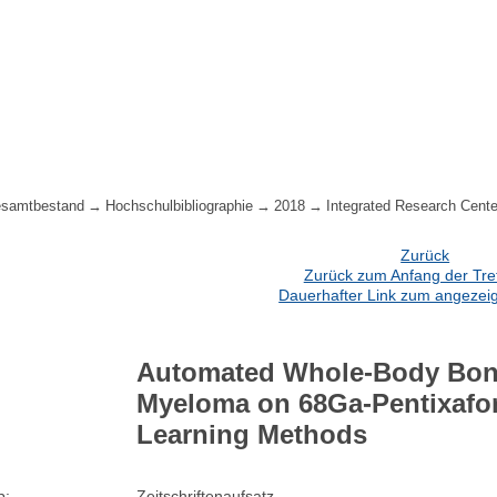
samtbestand
Hochschulbibliographie
2018
Integrated Research Cente
Zurück
Zurück zum Anfang der Treff
Dauerhafter Link zum angezeig
Automated Whole-Body Bone 
Myeloma on 68Ga-Pentixafo
Learning Methods
p:
Zeitschriftenaufsatz