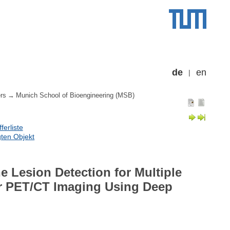
de
en
rs
Munich School of Bioengineering (MSB)
erliste
ten Objekt
Lesion Detection for Multiple
r PET/CT Imaging Using Deep