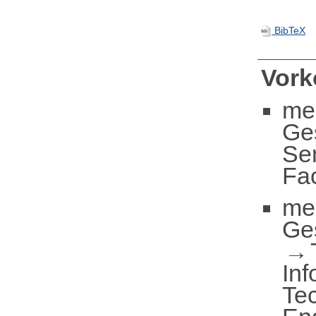
BibTeX
Vor
me
Ge
Se
Fac
me
Ge
Inf
Te