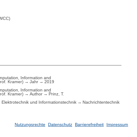
JWCC)
putation, Information and
rof. Kramer)
Jahr
2019
putation, Information and
rof. Kramer)
Author
Prinz, T.
Elektrotechnik und Informationstechnik
Nachrichtentechnik
Nutzungsrechte
Datenschutz
Barrierefreiheit
Impressum