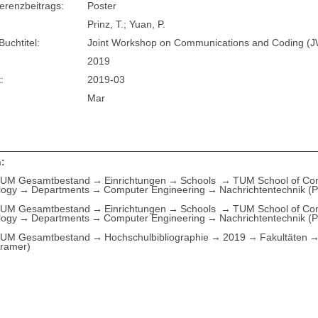
erenzbeitrags:
Poster
Prinz, T.; Yuan, P.
Buchtitel:
Joint Workshop on Communications and Coding (
2019
:
2019-03
Mar
:
UM Gesamtbestand
Einrichtungen
Schools
TUM School of Com
logy
Departments
Computer Engineering
Nachrichtentechnik (P
UM Gesamtbestand
Einrichtungen
Schools
TUM School of Com
logy
Departments
Computer Engineering
Nachrichtentechnik (P
UM Gesamtbestand
Hochschulbibliographie
2019
Fakultäten
Kramer)