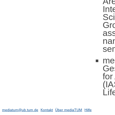
Ar
In
Sc
Gr
as
na
se
me
Ge
fo
(IA
Lif
mediatum@ub.tum.de
Kontakt
Über mediaTUM
Hilfe