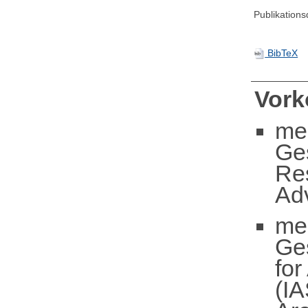
Publikation
BibTeX
Vor
me
Ge
Re
Ad
me
Ge
fo
(IA