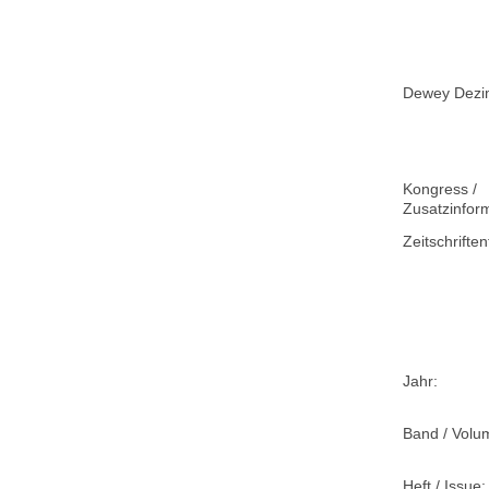
Dewey Dezima
Kongress /
Zusatzinfor
Zeitschriftent
Jahr:
Band / Volu
Heft / Issue: