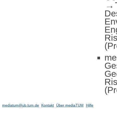
De
En
En
Ris
(Pr
me
Ge
Ge
Ris
(Pr
mediatum@ub.tum.de
Kontakt
Über mediaTUM
Hilfe