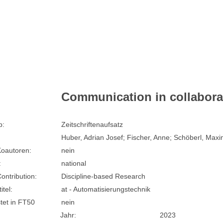
Communication in collabora
p:
Zeitschriftenaufsatz
Huber, Adrian Josef; Fischer, Anne; Schöberl, Max
oautoren:
nein
:
national
Contribution:
Discipline-based Research
itel:
at - Automatisierungstechnik
stet in FT50
nein
Jahr:
2023