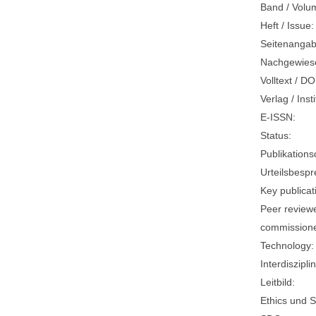
Band / Volu
Heft / Issue:
Seitenangab
Nachgewiese
Volltext / DO
Verlag / Insti
E-ISSN:
Status:
Publikation
Urteilsbesp
Key publicat
Peer review
commission
Technology:
Interdisziplin
Leitbild:
Ethics und Su