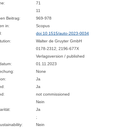
me:
71
11
en Beitrag:
969-978
n in:
Scopus
I:
doi:10.1515/auto-2023-0034
tution:
Walter de Gruyter GmbH
0178-2312; 2196-677X
Verlagsversion / published
sdatum:
01.11.2023
rechung:
None
ion:
Ja
ed:
Ja
ed:
not commissioned
Nein
arität:
Ja
;
stainability:
Nein