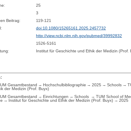
me:
25
3
en Beitrag:
119-121
I:
doi:10.1080/15265161.2025.2457732
http://view.ncbi.nlm.nih.gov/pubmed/39992832
1526-5161
tung:
Institut für Geschichte und Ethik der Medizin (Prof.
:
UM Gesamtbestand
Hochschulbibliographie
2025
Schools
T
ik der Medizin (Prof. Buyx)
UM Gesamtbestand
Einrichtungen
Schools
TUM School of Med
ne
Institut für Geschichte und Ethik der Medizin (Prof. Buyx)
2025