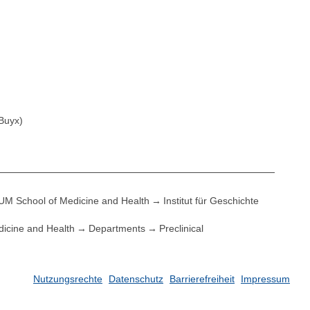
 Buyx)
UM School of Medicine and Health
Institut für Geschichte
icine and Health
Departments
Preclinical
Nutzungsrechte
Datenschutz
Barrierefreiheit
Impressum