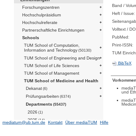
Band / Volu
Forschungszentren
Heft / Issue:
Hochschulpräsidium
Seitenangab
Hochschulreferate
Volltext / DO
Partnerschaftliche Einrichtungen
PubMed:
Schools
Print-ISSN:
TUM School of Computation,
Information and Technology
(50130)
TUM Einrich
TUM School of Engineering and Design
BibTeX
TUM School of Life Sciences
TUM School of Management
Vorkommen
TUM School of Medicine and Health
mediaT
Dekanat
(6)
und Eth
Prüfungsarbeiten
(6374)
mediaT
Medici
Departments
(55437)
2026
(1)
2025
(14)
mediatum@ub.tum.de
Kontakt
Über mediaTUM
Hilfe
2012
(29)
2024
(21)