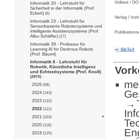
Volltext / DO
Informatik 20 - Lehrstuhl für
Sicherheit in der Informatik (Prof.
Eckert)
(6)
Verlag / Insti
Informatik 23 - Lehrstuhl für
Sensorbasierte Robotersysteme und
intelligente Assistenzsysteme (Prof.
Publikation
Albu-Schäffer)
(27)
Informatik 39 - Professur für
Learning AI for Dextrous Robots
BibTeX
(Prof. Bäuml)
Informatik 6 - Lehrstuhl für
Robotik, Künstliche Intelligenz
Vor
und Echtzeitsysteme (Prof. Knoll)
(2975)
me
2025
(58)
Ge
2024
(143)
2023
(132)
2022
(122)
Inf
2021
(103)
Te
2020
(116)
En
2019
(125)