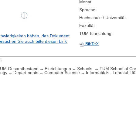
Monat:
Sprache:
Hochschule / Universität:
Fakultät:
TUM Einrichtung:
hwierigkeiten haben, das Dokument
ersuchen Sie auch bitte diesen Link
BibTeX
:
UM Gesamtbestand
Einrichtungen
Schools
TUM School of Com
logy
Departments
Computer Science
Informatik 5 - Lehrstuhl f