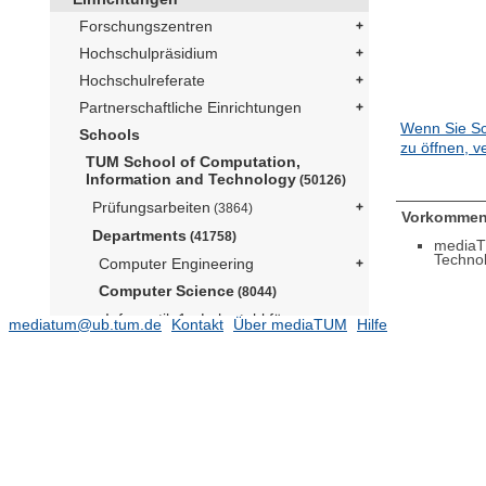
Forschungszentren
Hochschulpräsidium
Hochschulreferate
Partnerschaftliche Einrichtungen
Wenn Sie Sc
Schools
zu öffnen, v
TUM School of Computation,
Information and Technology
(50126)
Prüfungsarbeiten
(3864)
Vorkommen
Departments
(41758)
mediaT
Techno
Computer Engineering
Computer Science
(8044)
Informatik 1 - Lehrstuhl für
mediatum@ub.tum.de
Kontakt
Über mediaTUM
Hilfe
Distributed Systems and Operating
Systems (Prof. Bhatotia)
(1)
Informatik 1 - Professur für Digital
Health (N.N.)
Informatik 11 - Lehrstuhl für
Angewandte Informatik /
Kooperative Systeme (N.N.)
(4)