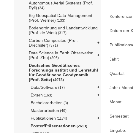
Autonomous Aerial Systems (Prof.
Ryll)
(34)
Big Geospatial Data Management
Konferenzor
(Prof. Werner)
(133)
Bodenordnung und Landentwicklung
Datum der K
(Prof. de Vries)
(317)
Carbon Composites (Prof.
Publikation
Drechsler)
(371)
Data Science in Earth Observation
(Prof. Zhu)
(306)
Jahr:
Deutsches Geodätisches
Forschungsinstitut und Lehrstuhl
Quartal:
für Geodätische Geodynamik
(Prof. Seitz)
(4078)
Data/Software
Jahr / Monat
(17)
Extern
(163)
Monat:
Bachelorarbeiten
(3)
Masterarbeiten
(49)
Semester:
Publikationen
(1174)
Poster/Präsentationen
(2613)
Eingabe: