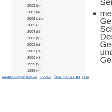
Sei
2008
(84)
me
2007
(87)
Ge
2006
(111)
2005
(75)
Sc
2004
(86)
De
2003
(66)
Geo
2002
(61)
und
2001
(71)
Geo
2000
(41)
1999
(55)
1998
(44)
mediatum@ub.tum.de
1997
Kontakt
Über mediaTUM
Hilfe
(13)
Jahresberichte
(28)
DGFI-Reporte
(11)
Earth System Modelling (Prof.
Boers)
(118)
Fernerkundungsanwendungen
(Prof. Anders)
(97)